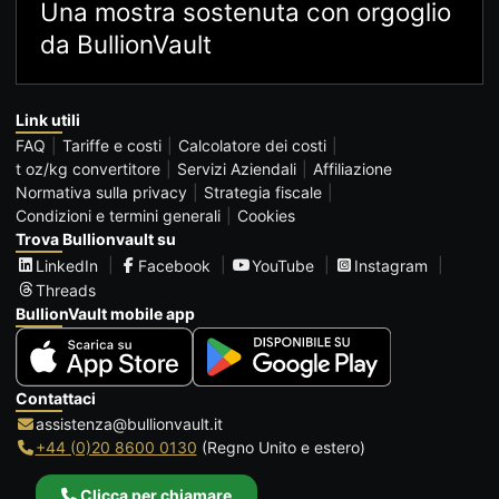
Una mostra sostenuta con orgoglio
da BullionVault
Link utili
FAQ
Tariffe e costi
Calcolatore dei costi
t oz/kg convertitore
Servizi Aziendali
Affiliazione
Normativa sulla privacy
Strategia fiscale
Condizioni e termini generali
Cookies
Trova Bullionvault su
LinkedIn
Facebook
YouTube
Instagram
Threads
BullionVault mobile app
Contattaci
assistenza@bullionvault.it
+44 (0)20 8600 0130
(Regno Unito e estero)
Clicca per chiamare