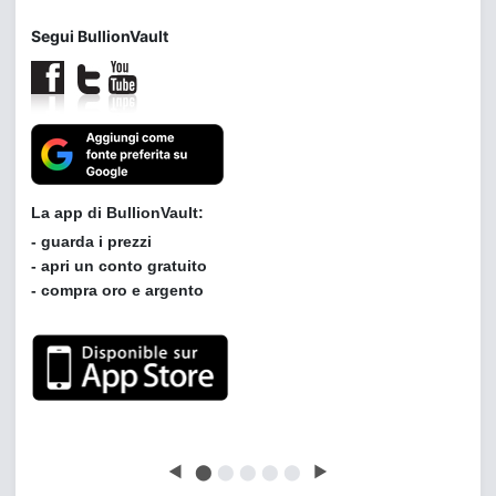
Segui BullionVault
Leggi le opinioni dei clienti di BullionVault
◀
⬤
⬤
⬤
⬤
⬤
▶