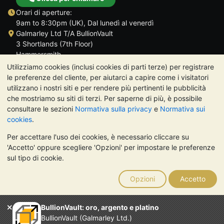
Orari di aperture:
9am to 8:30pm (UK), Dal lunedì al venerdì
Galmarley Ltd T/A BullionVault
3 Shortlands (7th Floor)
Hammersmith
Londra
Utilizziamo cookies (inclusi cookies di parti terze) per registrare
W6 8DA
le preferenze del cliente, per aiutarci a capire come i visitatori
Regno Unito
utilizzano i nostri siti e per rendere più pertinenti le pubblicità
che mostriamo su siti di terzi. Per saperne di più, è possibile
consultare le sezioni
Normativa sulla privacy
e
Normativa sui
cookies
.
Per accettare l'uso dei cookies, è necessario cliccare su
TrustScore 4.7 | 488 recensioni
'Accetto' oppure scegliere 'Opzioni' per impostare le preferenze
NOTA BENE:
Il valore dei metalli preziosi può diminuire o
sul tipo di cookie.
aumentare, e i trend storici non sono predittori dell'andamento
futuro. Nulla di quanto contenuto nei siti web di BullionVault o
Opzioni
Accetto
nelle sue comunicazioni costituisce una consulenza sugli
investimenti. Si consiglia di rivolgersi a un professionista per
stabilire se l'investimento in metalli preziosi è adatto alle proprie
BullionVault: oro, argento e platino
esigenze.
BullionVault (Galmarley Ltd.)
Galmarley Ltd, trading acome BullionVault, registrata in