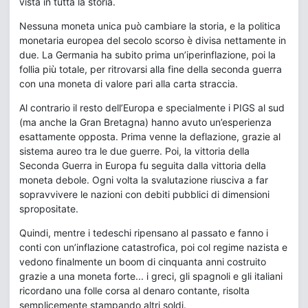
vista in tutta la storia.
Nessuna moneta unica può cambiare la storia, e la politica
monetaria europea del secolo scorso è divisa nettamente in
due. La Germania ha subito prima un’iperinflazione, poi la
follia più totale, per ritrovarsi alla fine della seconda guerra
con una moneta di valore pari alla carta straccia.
Al contrario il resto dell’Europa e specialmente i PIGS al sud
(ma anche la Gran Bretagna) hanno avuto un’esperienza
esattamente opposta. Prima venne la deflazione, grazie al
sistema aureo tra le due guerre. Poi, la vittoria della
Seconda Guerra in Europa fu seguita dalla vittoria della
moneta debole. Ogni volta la svalutazione riusciva a far
sopravvivere le nazioni con debiti pubblici di dimensioni
spropositate.
Quindi, mentre i tedeschi ripensano al passato e fanno i
conti con un’inflazione catastrofica, poi col regime nazista e
vedono finalmente un boom di cinquanta anni costruito
grazie a una moneta forte... i greci, gli spagnoli e gli italiani
ricordano una folle corsa al denaro contante, risolta
semplicemente stampando altri soldi.