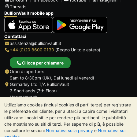
Threads
BullionVault mobile app
Contattaci
assistenza@bullionvault.it
+44 (0)20 8600 0130
(Regno Unito e estero)
Clicca per chiamare
Orari di aperture:
9am to 8:30pm (UK), Dal lunedì al venerdì
Galmarley Ltd T/A BullionVault
3 Shortlands (7th Floor)
Hammersmith
Londra
Utilizziamo cookies (inclusi cookies di parti terze) per registrare
W6 8DA
le preferenze del cliente, per aiutarci a capire come i visitatori
Regno Unito
utilizzano i nostri siti e per rendere più pertinenti le pubblicità
che mostriamo su siti di terzi. Per saperne di più, è possibile
consultare le sezioni
Normativa sulla privacy
e
Normativa sui
cookies
.