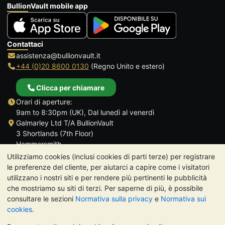
BullionVault mobile app
Contattaci
assistenza@bullionvault.it
+44 (0)20 8600 0130
(Regno Unito e estero)
Clicca per chiamare
Orari di aperture:
9am to 8:30pm (UK), Dal lunedì al venerdì
Galmarley Ltd T/A BullionVault
3 Shortlands (7th Floor)
Hammersmith
Londra
Utilizziamo cookies (inclusi cookies di parti terze) per registrare
W6 8DA
le preferenze del cliente, per aiutarci a capire come i visitatori
Regno Unito
utilizzano i nostri siti e per rendere più pertinenti le pubblicità
che mostriamo su siti di terzi. Per saperne di più, è possibile
consultare le sezioni
Normativa sulla privacy
e
Normativa sui
cookies
.