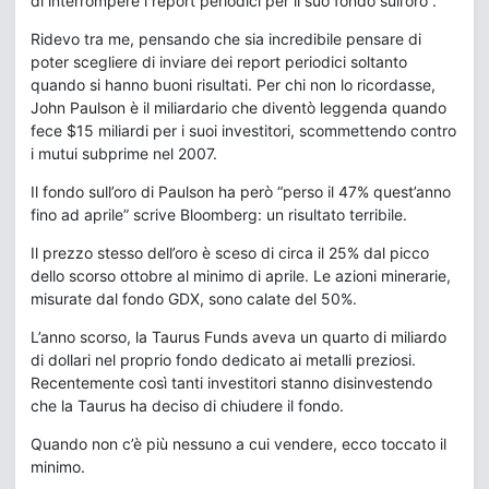
di interrompere i report periodici per il suo fondo sull’oro”.
Ridevo tra me, pensando che sia incredibile pensare di
poter scegliere di inviare dei report periodici soltanto
quando si hanno buoni risultati. Per chi non lo ricordasse,
John Paulson è il miliardario che diventò leggenda quando
fece $15 miliardi per i suoi investitori, scommettendo contro
i mutui subprime nel 2007.
Il fondo sull’oro di Paulson ha però “perso il 47% quest’anno
fino ad aprile” scrive Bloomberg: un risultato terribile.
Il prezzo stesso dell’oro è sceso di circa il 25% dal picco
dello scorso ottobre al minimo di aprile. Le azioni minerarie,
misurate dal fondo GDX, sono calate del 50%.
L’anno scorso, la Taurus Funds aveva un quarto di miliardo
di dollari nel proprio fondo dedicato ai metalli preziosi.
Recentemente così tanti investitori stanno disinvestendo
che la Taurus ha deciso di chiudere il fondo.
Quando non c’è più nessuno a cui vendere, ecco toccato il
minimo.