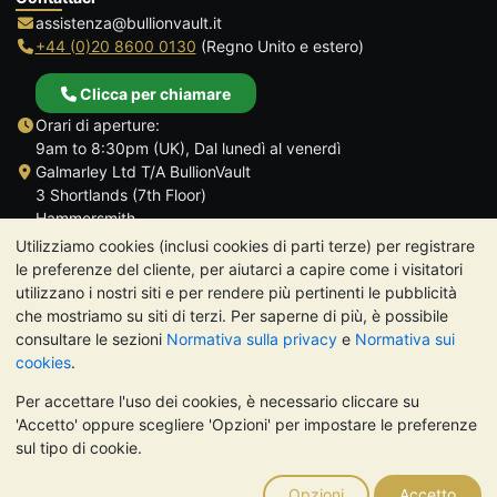
assistenza@bullionvault.it
+44 (0)20 8600 0130
(Regno Unito e estero)
Clicca per chiamare
Orari di aperture:
9am to 8:30pm (UK), Dal lunedì al venerdì
Galmarley Ltd T/A BullionVault
3 Shortlands (7th Floor)
Hammersmith
Londra
Utilizziamo cookies (inclusi cookies di parti terze) per registrare
W6 8DA
le preferenze del cliente, per aiutarci a capire come i visitatori
Regno Unito
utilizzano i nostri siti e per rendere più pertinenti le pubblicità
che mostriamo su siti di terzi. Per saperne di più, è possibile
consultare le sezioni
Normativa sulla privacy
e
Normativa sui
cookies
.
Per accettare l'uso dei cookies, è necessario cliccare su
TrustScore 4.7 | 488 recensioni
'Accetto' oppure scegliere 'Opzioni' per impostare le preferenze
NOTA BENE:
Il valore dei metalli preziosi può diminuire o
sul tipo di cookie.
aumentare, e i trend storici non sono predittori dell'andamento
futuro. Nulla di quanto contenuto nei siti web di BullionVault o
Opzioni
Accetto
nelle sue comunicazioni costituisce una consulenza sugli