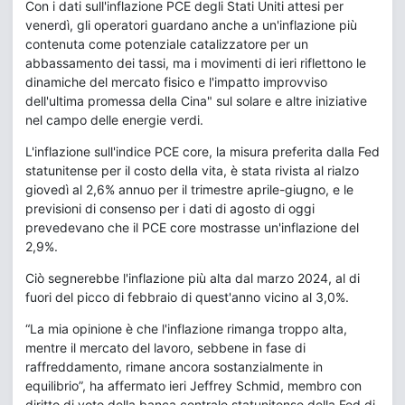
Con i dati sull'inflazione PCE degli Stati Uniti attesi per
venerdì, gli operatori guardano anche a un'inflazione più
contenuta come potenziale catalizzatore per un
abbassamento dei tassi, ma i movimenti di ieri riflettono le
dinamiche del mercato fisico e l'impatto improvviso
dell'ultima promessa della Cina" sul solare e altre iniziative
nel campo delle energie verdi.
L'inflazione sull'indice PCE core, la misura preferita dalla Fed
statunitense per il costo della vita, è stata rivista al rialzo
giovedì al 2,6% annuo per il trimestre aprile-giugno, e le
previsioni di consenso per i dati di agosto di oggi
prevedevano che il PCE core mostrasse un'inflazione del
2,9%.
Ciò segnerebbe l'inflazione più alta dal marzo 2024, al di
fuori del picco di febbraio di quest'anno vicino al 3,0%.
“La mia opinione è che l'inflazione rimanga troppo alta,
mentre il mercato del lavoro, sebbene in fase di
raffreddamento, rimane ancora sostanzialmente in
equilibrio”, ha affermato ieri Jeffrey Schmid, membro con
diritto di voto della banca centrale statunitense della Fed di