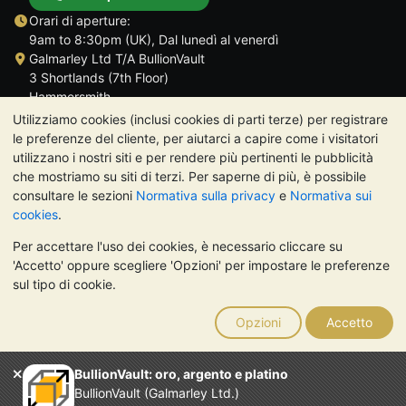
Orari di aperture:
9am to 8:30pm (UK), Dal lunedì al venerdì
Galmarley Ltd T/A BullionVault
3 Shortlands (7th Floor)
Hammersmith
Londra
Utilizziamo cookies (inclusi cookies di parti terze) per registrare
W6 8DA
le preferenze del cliente, per aiutarci a capire come i visitatori
Regno Unito
utilizzano i nostri siti e per rendere più pertinenti le pubblicità
che mostriamo su siti di terzi. Per saperne di più, è possibile
consultare le sezioni
Normativa sulla privacy
e
Normativa sui
cookies
.
Per accettare l'uso dei cookies, è necessario cliccare su
TrustScore 4.7 | 488 recensioni
'Accetto' oppure scegliere 'Opzioni' per impostare le preferenze
NOTA BENE:
Il valore dei metalli preziosi può diminuire o
sul tipo di cookie.
aumentare, e i trend storici non sono predittori dell'andamento
futuro. Nulla di quanto contenuto nei siti web di BullionVault o
Opzioni
Accetto
nelle sue comunicazioni costituisce una consulenza sugli
investimenti. Si consiglia di rivolgersi a un professionista per
stabilire se l'investimento in metalli preziosi è adatto alle proprie
BullionVault: oro, argento e platino
esigenze.
BullionVault (Galmarley Ltd.)
Galmarley Ltd, trading acome BullionVault, registrata in