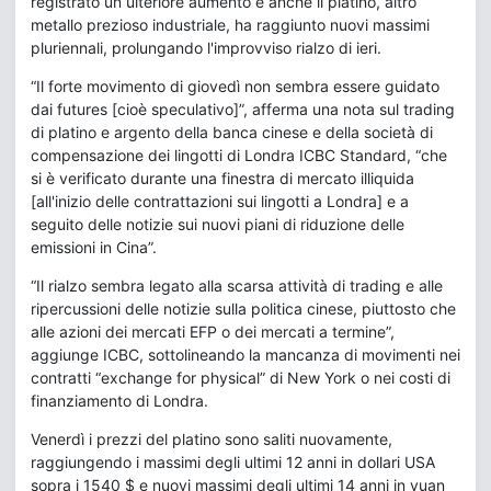
registrato un ulteriore aumento e anche il platino, altro
metallo prezioso industriale, ha raggiunto nuovi massimi
pluriennali, prolungando l'improvviso rialzo di ieri.
“Il forte movimento di giovedì non sembra essere guidato
dai futures [cioè speculativo]”, afferma una nota sul trading
di platino e argento della banca cinese e della società di
compensazione dei lingotti di Londra ICBC Standard, “che
si è verificato durante una finestra di mercato illiquida
[all'inizio delle contrattazioni sui lingotti a Londra] e a
seguito delle notizie sui nuovi piani di riduzione delle
emissioni in Cina”.
“Il rialzo sembra legato alla scarsa attività di trading e alle
ripercussioni delle notizie sulla politica cinese, piuttosto che
alle azioni dei mercati EFP o dei mercati a termine”,
aggiunge ICBC, sottolineando la mancanza di movimenti nei
contratti “exchange for physical” di New York o nei costi di
finanziamento di Londra.
Venerdì i prezzi del platino sono saliti nuovamente,
raggiungendo i massimi degli ultimi 12 anni in dollari USA
sopra i 1540 $ e nuovi massimi degli ultimi 14 anni in yuan