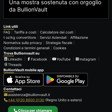
Una mostra sostenuta con orgoglio
da BullionVault
Link utili
FAQ
Tariffe e costi
Calcolatore dei costi
t oz/kg convertitore
Servizi Aziendali
Affiliazione
Normativa sulla privacy
Strategia fiscale
Condizioni e termini generali
Cookies
Trova Bullionvault su
LinkedIn
Facebook
YouTube
Instagram
Threads
BullionVault mobile app
Contattaci
assistenza@bullionvault.it
+44 (0)20 8600 0130
(Regno Unito e estero)
Clicca per chiamare