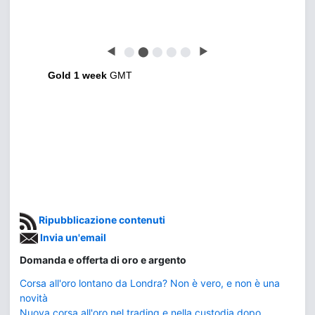
◀
⬤
⬤
⬤
⬤
⬤
▶
Gold 1 week
GMT
Ripubblicazione contenuti
Invia un'email
Domanda e offerta di oro e argento
Corsa all'oro lontano da Londra? Non è vero, e non è una
novità
Nuova corsa all'oro nel trading e nella custodia dopo