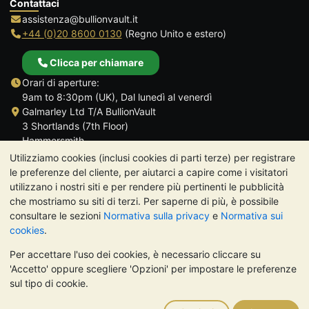
Contattaci
assistenza@bullionvault.it
+44 (0)20 8600 0130
(Regno Unito e estero)
Clicca per chiamare
Orari di aperture:
9am to 8:30pm (UK), Dal lunedì al venerdì
Galmarley Ltd T/A BullionVault
3 Shortlands (7th Floor)
Hammersmith
Londra
Utilizziamo cookies (inclusi cookies di parti terze) per registrare
W6 8DA
le preferenze del cliente, per aiutarci a capire come i visitatori
Regno Unito
utilizzano i nostri siti e per rendere più pertinenti le pubblicità
che mostriamo su siti di terzi. Per saperne di più, è possibile
consultare le sezioni
Normativa sulla privacy
e
Normativa sui
cookies
.
Per accettare l'uso dei cookies, è necessario cliccare su
TrustScore 4.7 | 488 recensioni
'Accetto' oppure scegliere 'Opzioni' per impostare le preferenze
NOTA BENE:
Il valore dei metalli preziosi può diminuire o
sul tipo di cookie.
aumentare, e i trend storici non sono predittori dell'andamento
futuro. Nulla di quanto contenuto nei siti web di BullionVault o