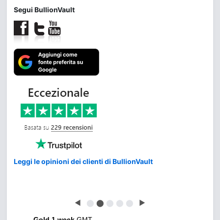
Segui BullionVault
Leggi le opinioni dei clienti di BullionVault
◀
⬤
⬤
⬤
⬤
⬤
▶
Gold 1 week
GMT