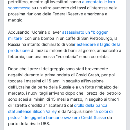
petrolifero, mentre gli investitori hanno
aumentato le loro
scommesse
su un altro aumento dei tassi d'interesse nella
prossima riunione della Federal Reserve americana a
maggio.
Accusando l'Ucraina di aver
assassinato un "blogger
militare"
con una bomba in un caffè di San Pietroburgo, la
Russia ha intanto dichiarato di vole
r estendere il taglio della
produzione
di mezzo milione di barili al giorno, annunciato a
febbraio, con una mossa "volontaria" e non correlata.
Dopo che i prezzi del greggio sono stati brevemente
negativi durante la prima ondata di Covid Crash, per poi
toccare i massimi di 15 anni in seguito all'invasione
dell'Ucraina da parte della Russia e a un forte rimbalzo del
mercato, i nuovi tagli arrivano dopo che i prezzi del petrolio
sono scesi ai minimi di 15 mesi a marzo, in seguito ai timori
di "stretta creditizia" scatenati dal
crollo della banca
statunitense Silicon Valley
e dall'acquisizione "
a colpi di
pistola" del gigante bancario svizzero Credit Suisse
da
parte della rivale UBS.