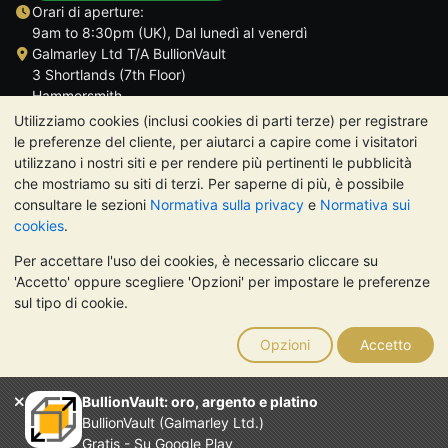
Orari di aperture:
9am to 8:30pm (UK), Dal lunedì al venerdì
Galmarley Ltd T/A BullionVault
3 Shortlands (7th Floor)
Hammersmith
Londra
Utilizziamo cookies (inclusi cookies di parti terze) per registrare
W6 8DA
le preferenze del cliente, per aiutarci a capire come i visitatori
Regno Unito
utilizzano i nostri siti e per rendere più pertinenti le pubblicità
che mostriamo su siti di terzi. Per saperne di più, è possibile
consultare le sezioni
Normativa sulla privacy
e
Normativa sui
cookies
.
Per accettare l'uso dei cookies, è necessario cliccare su
TrustScore 4.7 | 488 recensioni
'Accetto' oppure scegliere 'Opzioni' per impostare le preferenze
NOTA BENE:
Il valore dei metalli preziosi può diminuire o
sul tipo di cookie.
aumentare, e i trend storici non sono predittori dell'andamento
futuro. Nulla di quanto contenuto nei siti web di BullionVault o
Opzioni
Accetto
nelle sue comunicazioni costituisce una consulenza sugli
investimenti. Si consiglia di rivolgersi a un professionista per
stabilire se l'investimento in metalli preziosi è adatto alle proprie
BullionVault: oro, argento e platino
esigenze.
BullionVault (Galmarley Ltd.)
Galmarley Ltd, trading acome BullionVault, registrata in
Gratis - Su Google Play