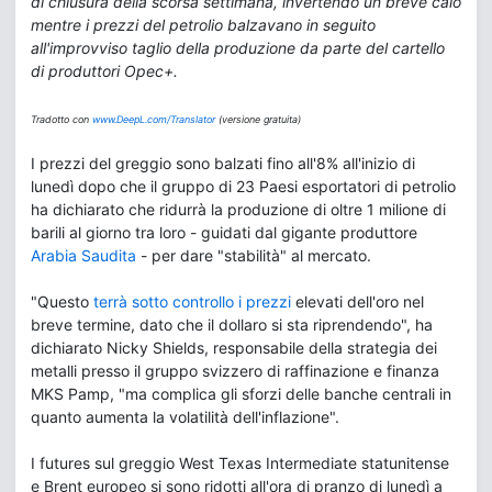
di chiusura della scorsa settimana, invertendo un breve calo
mentre i prezzi del petrolio balzavano in seguito
all'improvviso taglio della produzione da parte del cartello
di produttori Opec+.
Tradotto con
www.DeepL.com/Translator
(versione gratuita)
I prezzi del greggio sono balzati fino all'8% all'inizio di
lunedì dopo che il gruppo di 23 Paesi esportatori di petrolio
ha dichiarato che ridurrà la produzione di oltre 1 milione di
barili al giorno tra loro - guidati dal gigante produttore
Arabia Saudita
- per dare "stabilità" al mercato.
"Questo
terrà sotto controllo i prezzi
elevati dell'oro nel
breve termine, dato che il dollaro si sta riprendendo", ha
dichiarato Nicky Shields, responsabile della strategia dei
metalli presso il gruppo svizzero di raffinazione e finanza
MKS Pamp, "ma complica gli sforzi delle banche centrali in
quanto aumenta la volatilità dell'inflazione".
I futures sul greggio West Texas Intermediate statunitense
e Brent europeo si sono ridotti all'ora di pranzo di lunedì a