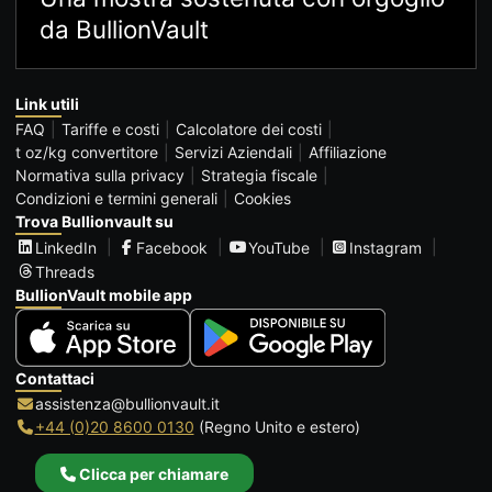
da BullionVault
Link utili
FAQ
Tariffe e costi
Calcolatore dei costi
t oz/kg convertitore
Servizi Aziendali
Affiliazione
Normativa sulla privacy
Strategia fiscale
Condizioni e termini generali
Cookies
Trova Bullionvault su
LinkedIn
Facebook
YouTube
Instagram
Threads
BullionVault mobile app
Contattaci
assistenza@bullionvault.it
+44 (0)20 8600 0130
(Regno Unito e estero)
Clicca per chiamare