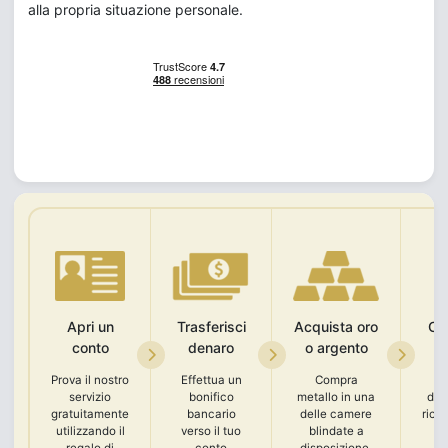
alla propria situazione personale.
Apri un
Trasferisci
Acquista oro
Con
conto
denaro
o argento
Prova il nostro
Effettua un
Compra
C
servizio
bonifico
metallo in una
doc
gratuitamente
bancario
delle camere
rico
utilizzando il
verso il tuo
blindate a
e 
regalo di
conto
disposizione.