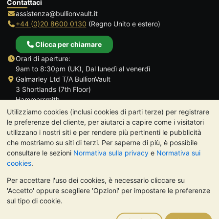
Contattaci
assistenza@bullionvault.it
+44 (0)20 8600 0130
(Regno Unito e estero)
Clicca per chiamare
Orari di aperture:
9am to 8:30pm (UK), Dal lunedì al venerdì
Galmarley Ltd T/A BullionVault
3 Shortlands (7th Floor)
Hammersmith
Londra
Utilizziamo cookies (inclusi cookies di parti terze) per registrare
W6 8DA
le preferenze del cliente, per aiutarci a capire come i visitatori
Regno Unito
utilizzano i nostri siti e per rendere più pertinenti le pubblicità
che mostriamo su siti di terzi. Per saperne di più, è possibile
consultare le sezioni
Normativa sulla privacy
e
Normativa sui
cookies
.
Per accettare l'uso dei cookies, è necessario cliccare su
TrustScore 4.7 | 488 recensioni
'Accetto' oppure scegliere 'Opzioni' per impostare le preferenze
NOTA BENE:
Il valore dei metalli preziosi può diminuire o
sul tipo di cookie.
aumentare, e i trend storici non sono predittori dell'andamento
futuro. Nulla di quanto contenuto nei siti web di BullionVault o