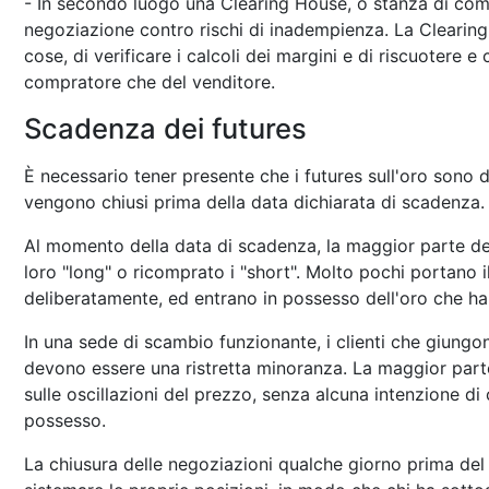
- In secondo luogo una Clearing House, o stanza di com
negoziazione contro rischi di inadempienza. La Clearing 
cose, di verificare i calcoli dei margini e di riscuotere e 
compratore che del venditore.
Scadenza dei futures
È necessario tener presente che i futures sull'oro sono 
vengono chiusi prima della data dichiarata di scadenza.
Al momento della data di scadenza, la maggior parte dei
loro "long" o ricomprato i "short". Molto pochi portano il
deliberatamente, ed entrano in possesso dell'oro che h
In una sede di scambio funzionante, i clienti che giung
devono essere una ristretta minoranza. La maggior part
sulle oscillazioni del prezzo, senza alcuna intenzione di
possesso.
La chiusura delle negoziazioni qualche giorno prima del