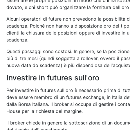
sistemare le proprie posizioni, in modo che chi ha sotto
dovuto, e chi short può organizzare la fornitura dell'or
Alcuni operatori di future non prevedono la possibilità d
scadenza. Poiché non hanno a disposizione oro del tipo 
clienti la chiusura delle posizioni oppure di investire in
scadenza.
Questi passaggi sono costosi. In genere, se la posizione
più di tre mesi (quindi soggetta a rollover, ovvero il p
nuova data do scadenza) è più dispendiosa dell'acquist
Investire in futures sull'oro
Per investire in futures sull'oro è necessario prima di tut
deve essere membro di un futures exchange, in Italia d
dalla Borsa Italiana. Il broker si occupa di gestire i cont
House per la richiesta del margine.
Il broker chiede in genere la sottoscrizione di un docu
del rischio dell'investimento.