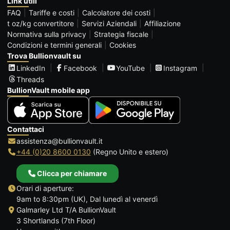
Link utili
FAQ
Tariffe e costi
Calcolatore dei costi
t oz/kg convertitore
Servizi Aziendali
Affiliazione
Normativa sulla privacy
Strategia fiscale
Condizioni e termini generali
Cookies
Trova Bullionvault su
LinkedIn
Facebook
YouTube
Instagram
Threads
BullionVault mobile app
Contattaci
assistenza@bullionvault.it
+44 (0)20 8600 0130
(Regno Unito e estero)
Clicca per chiamare
Orari di aperture:
9am to 8:30pm (UK), Dal lunedì al venerdì
Galmarley Ltd T/A BullionVault
3 Shortlands (7th Floor)