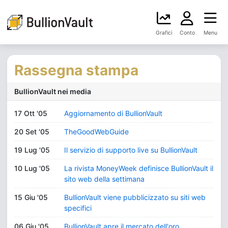
Grafici
Conto
Menu
Rassegna stampa
BullionVault nei media
17 Ott '05
Aggiornamento di BullionVault
20 Set '05
TheGoodWebGuide
19 Lug '05
Il servizio di supporto live su BullionVault
10 Lug '05
La rivista MoneyWeek definisce BullionVault il
sito web della settimana
15 Giu '05
BullionVault viene pubblicizzato su siti web
specifici
06 Giu '05
BullionVault apre il mercato dell'oro