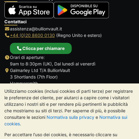
Contattaci
assistenza@bullionvault.it
+44 (0)20 8600 0130
(Regno Unito e estero)
Clicca per chiamare
Orari di aperture:
9am to 8:30pm (UK), Dal lunedì al venerdì
Galmarley Ltd T/A BullionVault
3 Shortlands (7th Floor)
Hammersmith
Londra
Utilizziamo cookies (inclusi cookies di parti terze) per registrare
W6 8DA
le preferenze del cliente, per aiutarci a capire come i visitatori
Regno Unito
utilizzano i nostri siti e per rendere più pertinenti le pubblicità
che mostriamo su siti di terzi. Per saperne di più, è possibile
consultare le sezioni
Normativa sulla privacy
e
Normativa sui
cookies
.
Per accettare l'uso dei cookies, è necessario cliccare su
TrustScore 4.7 | 488 recensioni