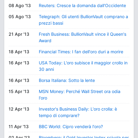
08 Ago '13
Reuters: Cresce la domanda dall'Occidente
05 Ago '13
Telegraph: Gli utenti BullionVault comprano a
prezzi bassi
21 Apr '13
Fresh Business: BullionVault vince il Queen's
Award
18 Apr '13
Financial Times: I fan dell'oro duri a morire
16 Apr '13
USA Today: L'oro subisce il maggior crollo in
30 anni
16 Apr '13
Borsa Italiana: Sotto la lente
15 Apr '13
MSN Money: Perché Wall Street ora odia
l'oro
12 Apr '13
Investor's Business Daily: L'oro crolla: è
tempo di comprare?
11 Apr '13
BBC World: Cipro venderà l'oro?
02 Apr '13
Bloomberg: il Gold Investor Index scivola per