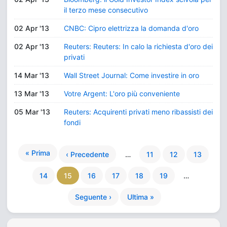
il terzo mese consecutivo
02 Apr '13
CNBC: Cipro elettrizza la domanda d'oro
02 Apr '13
Reuters: Reuters: In calo la richiesta d'oro dei
privati
14 Mar '13
Wall Street Journal: Come investire in oro
13 Mar '13
Votre Argent: L'oro più conveniente
05 Mar '13
Reuters: Acquirenti privati meno ribassisti dei
fondi
« Prima
‹ Precedente
…
11
12
13
14
15
16
17
18
19
…
Seguente ›
Ultima »