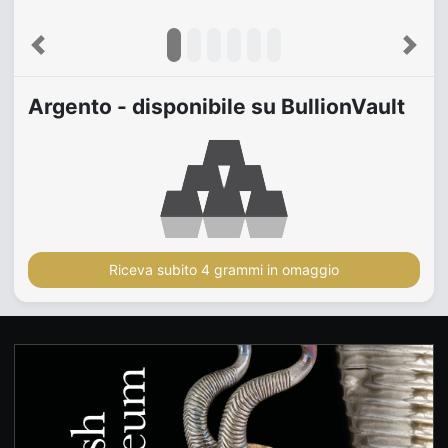
Previous
Next
Argento - disponibile su BullionVault
Riceva subito 4 grammi in omaggio