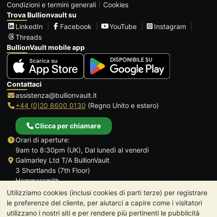
Condizioni e termini generali
Cookies
Trova Bullionvault su
LinkedIn
Facebook
YouTube
Instagram
Threads
BullionVault mobile app
Contattaci
assistenza@bullionvault.it
+44 (0)20 8600 0130
(Regno Unito e estero)
Clicca per chiamare
Orari di aperture:
9am to 8:30pm (UK), Dal lunedì al venerdì
Galmarley Ltd T/A BullionVault
3 Shortlands (7th Floor)
Hammersmith
Londra
Utilizziamo cookies (inclusi cookies di parti terze) per registrare
W6 8DA
le preferenze del cliente, per aiutarci a capire come i visitatori
Regno Unito
utilizzano i nostri siti e per rendere più pertinenti le pubblicità