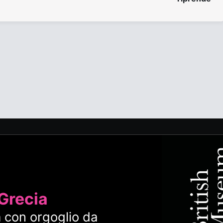
 Grecia
 con orgoglio da