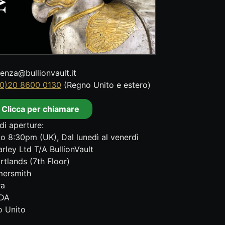
tenza@bullionvault.it
0)20 8600 0130
(Regno Unito e estero)
Clicca per chiamare
di aperture:
o 8:30pm (UK), Dal lunedì al venerdì
rley Ltd T/A BullionVault
rtlands (7th Floor)
ersmith
ra
DA
 Unito