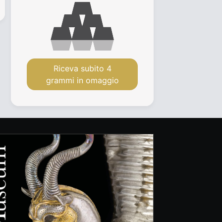
Riceva subito 4
grammi in omaggio