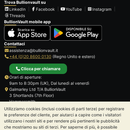
Trova Bullionvault su
LinkedIn
Facebook
YouTube
Instagram
Threads
BullionVault mobile app
Contattaci
assistenza@bullionvault.it
+44 (0)20 8600 0130
(Regno Unito e estero)
Clicca per chiamare
Orari di aperture:
9am to 8:30pm (UK), Dal lunedì al venerdì
Galmarley Ltd T/A BullionVault
3 Shortlands (7th Floor)
Hammersmith
Londra
Utilizziamo cookies (inclusi cookies di parti terze) per registrare
W6 8DA
le preferenze del cliente, per aiutarci a capire come i visitatori
Regno Unito
utilizzano i nostri siti e per rendere più pertinenti le pubblicità
che mostriamo su siti di terzi. Per saperne di più, è possibile