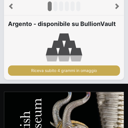
Previous
Next
Argento - disponibile su BullionVault
Riceva subito 4 grammi in omaggio