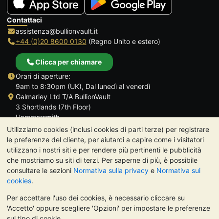
Contattaci
assistenza@bullionvault.it
+44 (0)20 8600 0130
(Regno Unito e estero)
Clicca per chiamare
Orari di aperture:
9am to 8:30pm (UK), Dal lunedì al venerdì
Galmarley Ltd T/A BullionVault
3 Shortlands (7th Floor)
Hammersmith
Londra
Utilizziamo cookies (inclusi cookies di parti terze) per registrare
W6 8DA
le preferenze del cliente, per aiutarci a capire come i visitatori
Regno Unito
utilizzano i nostri siti e per rendere più pertinenti le pubblicità
che mostriamo su siti di terzi. Per saperne di più, è possibile
consultare le sezioni
Normativa sulla privacy
e
Normativa sui
cookies
.
Per accettare l'uso dei cookies, è necessario cliccare su
TrustScore 4.7 | 488 recensioni
'Accetto' oppure scegliere 'Opzioni' per impostare le preferenze
NOTA BENE:
Il valore dei metalli preziosi può diminuire o
sul tipo di cookie.
aumentare, e i trend storici non sono predittori dell'andamento