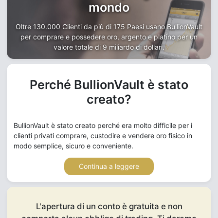
mondo
Oltre 130.000 Clienti da più di 175 Paesi usano BullionVault
per comprare e possedere oro, argento e platino per un
valore totale di 9 miliardo di dollari.
Perché BullionVault è stato
creato?
BullionVault è stato creato perché era molto difficile per i
clienti privati comprare, custodire e vendere oro fisico in
modo semplice, sicuro e conveniente.
Continua a leggere
L'apertura di un conto è gratuita e non