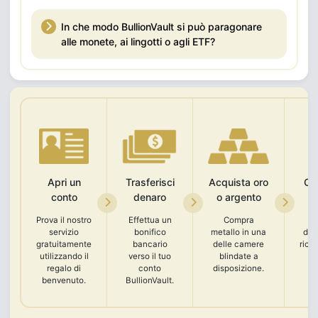
In che modo BullionVault si può paragonare
alle monete, ai lingotti o agli ETF?
Apri un
Trasferisci
Acquista oro
Con
conto
denaro
o argento
Prova il nostro
Effettua un
Compra
C
servizio
bonifico
metallo in una
doc
gratuitamente
bancario
delle camere
rico
utilizzando il
verso il tuo
blindate a
e 
regalo di
conto
disposizione.
benvenuto.
BullionVault.
b