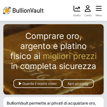
Grafici
Conto
Menu
Comprare oro,
argento e platino
fisico ai
migliori prezzi
in completa sicurezza
Guarda il nostro video
Apri un conto
BullionVault permette ai privati di acquistare oro,