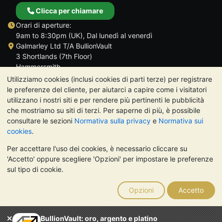
Clicca per chiamare
Orari di aperture:
9am to 8:30pm (UK), Dal lunedì al venerdì
Galmarley Ltd T/A BullionVault
3 Shortlands (7th Floor)
Hammersmith
Londra
Utilizziamo cookies (inclusi cookies di parti terze) per registrare
W6 8DA
le preferenze del cliente, per aiutarci a capire come i visitatori
Regno Unito
utilizzano i nostri siti e per rendere più pertinenti le pubblicità
che mostriamo su siti di terzi. Per saperne di più, è possibile
consultare le sezioni
Normativa sulla privacy
e
Normativa sui
cookies
.
Per accettare l'uso dei cookies, è necessario cliccare su
TrustScore 4.7 | 488 recensioni
'Accetto' oppure scegliere 'Opzioni' per impostare le preferenze
NOTA BENE:
Il valore dei metalli preziosi può diminuire o
sul tipo di cookie.
aumentare, e i trend storici non sono predittori dell'andamento
futuro. Nulla di quanto contenuto nei siti web di BullionVault o
Opzioni
Accetto
nelle sue comunicazioni costituisce una consulenza sugli
investimenti. Si consiglia di rivolgersi a un professionista per
stabilire se l'investimento in metalli preziosi è adatto alle proprie
BullionVault: oro, argento e platino
esigenze.