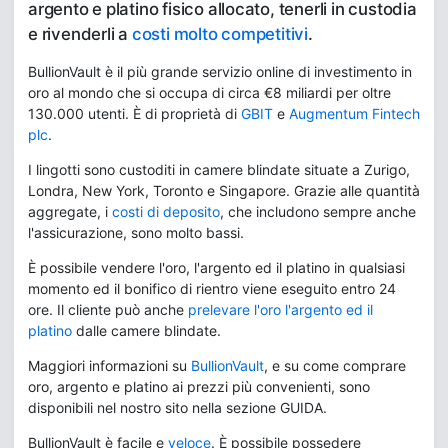
argento e platino fisico allocato, tenerli in custodia
e rivenderli a
costi molto competitivi
.
BullionVault è il più grande servizio online di investimento in
oro al mondo che si occupa di circa €8 miliardi per oltre
130.000 utenti. È di proprietà di
GBIT
e
Augmentum Fintech
plc
.
I lingotti sono custoditi in camere blindate situate a Zurigo,
Londra, New York, Toronto e Singapore. Grazie alle quantità
aggregate, i
costi di deposito
, che includono sempre anche
l'assicurazione, sono molto bassi.
È possibile vendere l'oro, l'argento ed il platino in qualsiasi
momento ed il bonifico di rientro viene eseguito entro 24
ore. Il cliente può anche
prelevare l'oro l'argento ed il
platino
dalle camere blindate.
Maggiori informazioni su
BullionVault
, e su come comprare
oro, argento e platino ai prezzi più convenienti, sono
disponibili nel nostro sito nella sezione GUIDA.
BullionVault è facile e
veloce
. È possibile possedere