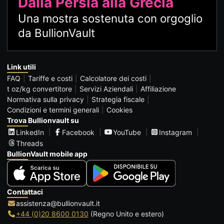
Dalla Persia alla Grecia
Una mostra sostenuta con orgoglio
da BullionVault
Link utili
FAQ
Tariffe e costi
Calcolatore dei costi
t oz/kg convertitore
Servizi Aziendali
Affiliazione
Normativa sulla privacy
Strategia fiscale
Condizioni e termini generali
Cookies
Trova Bullionvault su
LinkedIn
Facebook
YouTube
Instagram
Threads
BullionVault mobile app
Contattaci
assistenza@bullionvault.it
+44 (0)20 8600 0130
(Regno Unito e estero)